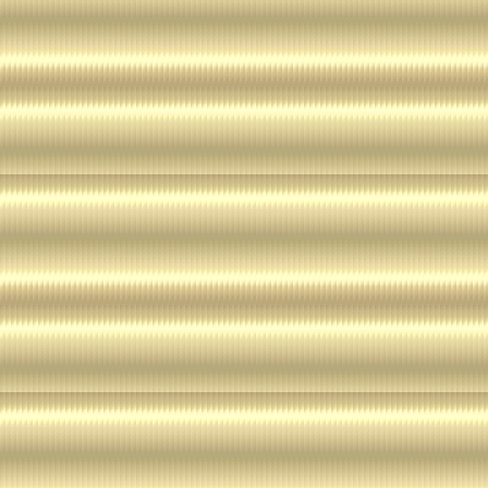
Durch den Besuch der Website des Anbieters
über den Zugriff (Datum, Uhrzeit, betrachtet
gespeichert werden. Diese Daten gehören nich
personenbezogenen Daten, sondern sind anon
ausschließlich zu statistischen Zwecken ausg
an Dritte, zu kommerziellen oder nichtkomme
nicht statt.
Der Anbieter weist ausdrücklich darauf hin, d
Datenübertragung im Internet (z.B. bei der
Mail) Sicherheitslücken aufweisen und nicht 
durch Dritte geschützt werden kann.