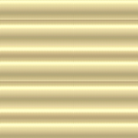
Soweit besondere Bedingungen für einzelne N
von den vorgenannten Punkten (1) bis (4) ab
entsprechender Stelle ausdrücklich darauf hi
Falle gelten im jeweiligen Einzelfall die beson
Nutzungsbedingungen.
Quelle: Disclaimer von Juraforum.de - Portal